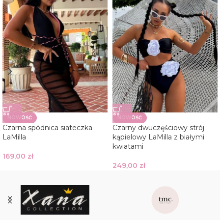
NOWOŚĆ
NOWOŚĆ
Czarna spódnica siateczka
Czarny dwuczęściowy strój
LaMilla
kąpielowy LaMilla z białymi
kwiatami
169,00
zł
249,00
zł